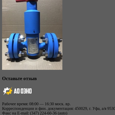
Оставьте отзыв
Рабочее время: 08:00 — 16:30 моск. вр.
Корреспонденции и фин. документация: 450029, г. Уфа, а/я 953
Факс на E-mail: (347) 224-60-36 (auto)