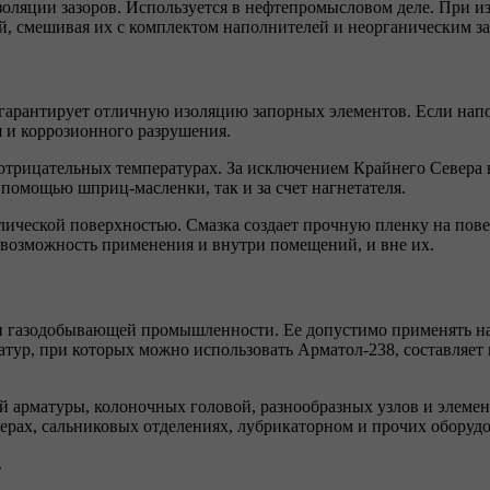
оляции зазоров. Используется в нефтепромысловом деле. При и
й, смешивая их с комплектом наполнителей и неорганическим за
арантирует отличную изоляцию запорных элементов. Если напор
я и коррозионного разрушения.
 отрицательных температурах. За исключением Крайнего Севера
 помощью шприц-масленки, так и за счет нагнетателя.
ллической поверхностью. Смазка создает прочную пленку на пов
 возможность применения и внутри помещений, и вне их.
 и газодобывающей промышленности. Ее допустимо применять на
атур, при которых можно использовать Арматол-238, составляет 
 арматуры, колоночных головой, разнообразных узлов и элеме
ах, сальниковых отделениях, лубрикаторном и прочих оборудо
.