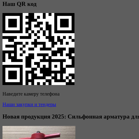
Наш QR код
Наведите камеру телефона
Наши закупки и тендеры
Новая продукция 2025: Сильфонная арматура д