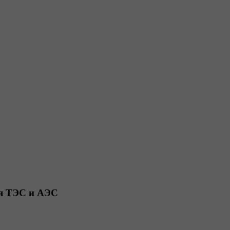
ля ТЭС и АЭС