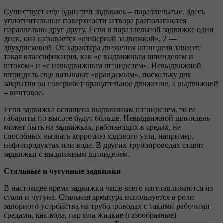
Существует еще один тип задвижек – параллельные. Здесь
уплотнительные поверхности затвора располагаются
параллельно друг другу. Если в параллельной задвижке один
диск, она называется «шиберной задвижкой», 2 —
двухдисковой. От характера движения шпинделя зависит
такая классификация, как «с выдвижным шпинделем и
штоком» и «с невыдвижным шпинделем». Невыдвижной
шпиндель еще называют «вращаемым», поскольку для
закрытия он совершает вращательное движение, а выдвижной
– винтовое.
Если задвижка оснащена выдвижным шпинделем, то ее
габариты по высоте будут больше. Невыдвижной шпиндель
может быть на задвижках, работающих в средах, не
способных вызвать коррозию ходового узла, например,
нефтепродуктах или воде. В других трубопроводах ставят
задвижки с выдвижным шпинделем.
Стальные и чугунные задвижки
В настоящее время задвижки чаще всего изготавливаются из
стали и чугуна. Стальная арматура используется в роли
запорного устройства на трубопроводах с такими рабочими
средами, как вода, пар или жидкие (газообразные)