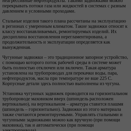
неагрессивные нефтепродукты. Такими задвижками можно
перекрывать потоки газа или жидкостей в системах с разным
давлением и условными проходами.
Стальные изделия такого плана рассчитаны на эксплуатацию
в регионах с умеренным климатом. Такие задвижки относят к
классу восстанавливаемых, ремонтируемых изделий. Их
дисциплина восстановления нерегламентирована, а
продолжительность и эксплуатации определяется как
вынужденная.
Чугунные задвижки – это традиционное запорное устройство,
с помощью которого поток рабочей среды в системе может
быть полностью отключен или включен. Такая арматура
установлена на трубопроводах для перекачки воды, пара,
нефтепродуктов, масла при температуре не вше 225 С.
Корпусные детали здесь полностью выполнены из чугуна.
Установка чугунных задвижек проводится на горизонтальном
трубопроводе маховиком вверх (шпиндель расположен
вертикально), на вертикальном – арматура ставится плашмя
(шпиндель – горизонтально). Задвижки из этого материала
также считаются ремонтируемыми. Управлять стальными и
чугунными задвижками можно как вручную (при помощи
маховика), так и автоматически (при помощи
электропривода).